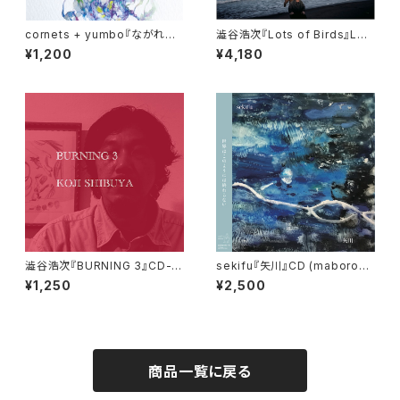
cornets + yumbo『ながれる /
澁谷浩次『Lots of Birds』LP
とかげ』デジタルダウンロードコ
(SCFLP_4001)
¥1,200
¥4,180
ード (maboroshi-07D)
澁谷浩次『BURNING 3』CD-R
sekifu『矢川』CD (maborosh
(burning-03)
i-04)
¥1,250
¥2,500
商品一覧に戻る