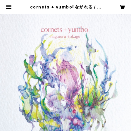
cornets + yumbo『ながれる / と
かげ』デジタルダウンロードコード
(maboroshi-07D) | 現実レコーズ
/ Genjitsu Records