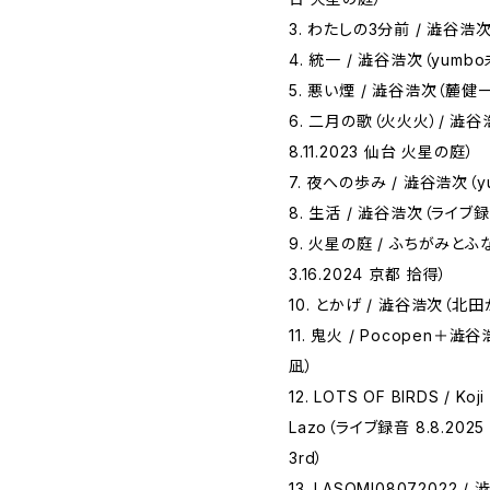
3. わたしの3分前 / 澁谷浩
4. 統一 / 澁谷浩次（yumb
5. 悪い煙 / 澁谷浩次（麓
6. 二月の歌（火火火）/ 澁
8.11.2023 仙台 火星の庭）
7. 夜への歩み / 澁谷浩次（
8. 生活 / 澁谷浩次（ライブ録音
9. 火星の庭 / ふちがみと
3.16.2024 京都 拾得）
10. とかげ / 澁谷浩次（
11. 鬼火 / Pocopen＋澁谷
凪）
12. LOTS OF BIRDS / Koji
Lazo（ライブ録音 8.8.2025 Be
3rd）
13. LASOMI08072022