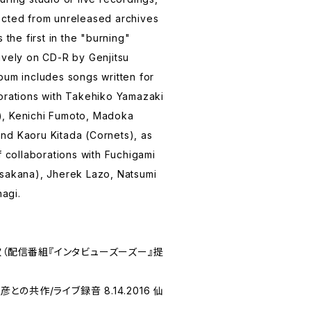
ected from unreleased archives
 the first in the "burning"
ively on CD-R by Genjitsu
bum includes songs written for
orations with Takehiko Yamazaki
ny), Kenichi Fumoto, Madoka
nd Kaoru Kitada (Cornets), as
f collaborations with Fuchigami
 sakana), Jherek Lazo, Natsumi
agi.
澁谷浩次（配信番組『インタビューズーズー』提
彦との共作/ライブ録音 8.14.2016 仙