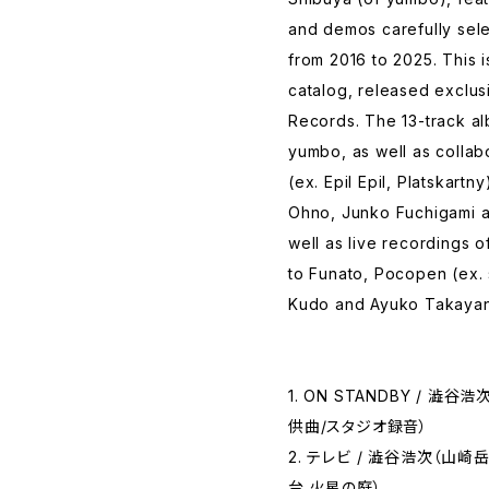
and demos carefully sel
from 2016 to 2025. This is
catalog, released exclus
Records. The 13-track al
yumbo, as well as collab
(ex. Epil Epil, Platskart
Ohno, Junko Fuchigami a
well as live recordings o
to Funato, Pocopen (ex.
Kudo and Ayuko Takayan
1. ON STANDBY / 
供曲/スタジオ録音）
2. テレビ / 澁谷浩次（山崎岳
台 火星の庭）