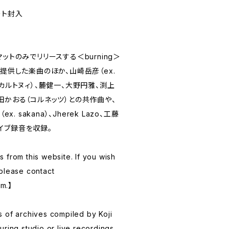
ート封入
ットのみでリリースする＜burning＞
に提供した楽曲のほか、山崎岳彦（ex.
ツカルトヌィ）、麓健一、大野円雅、渕上
田かおる（コルネッツ）との共作曲や、
. sakana）、Jherek Lazo、工藤
イブ録音を収録。
 from this website. If you wish
please contact
om
.】
ies of archives compiled by Koji
ring studio or live recordings,