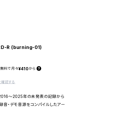
-R (burning-01)
¥410
料無料で
月々
から
を確認する
、2016〜2025年の未発表の記録から
ブ録音・デモ音源をコンパイルしたアー