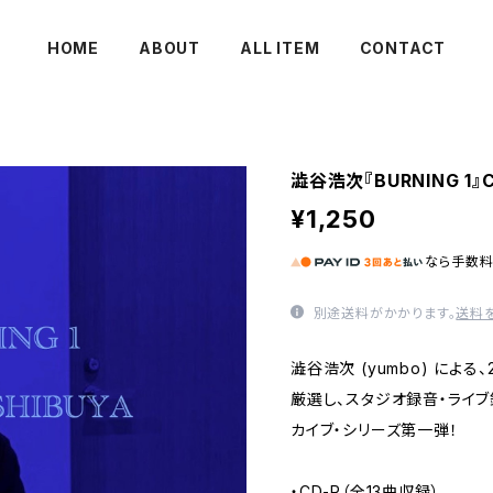
HOME
ABOUT
ALL ITEM
CONTACT
澁谷浩次『BURNING 1』CD
¥1,250
なら
手数
別途送料がかかります。
送料
澁谷浩次 (yumbo) による
厳選し、スタジオ録音・ライ
カイブ・シリーズ第一弾！
・CD-R（全13曲収録）