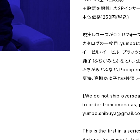
＋歌詞を掲載した2Pインサ
本体価格1250円(税込)
現実レコーズがCD-Rフォーマ
カタログの一枚目。yumbo
イーピル・イーピル, プラッ
純子（ふちがみとふなと）、北
ふちがみとふなと、Pocopen（ex
夏海、高柳あゆ子との共演ラ
【We do not ship overseas
to order from overseas, 
yumbo.shibuya@gmail.c
This is the first in a ser
Shibuya (of yumbo), featu