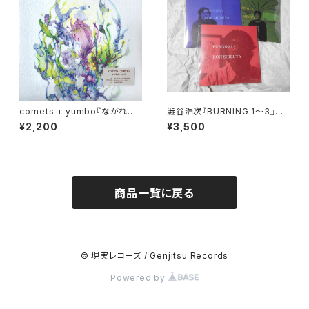
cornets + yumbo『ながれる /
澁谷浩次『BURNING 1〜3』CD
とかげ』7"EP (maboroshi-0
-Rコンプリート【送料無料】
¥2,200
¥3,500
7)
商品一覧に戻る
© 現実レコーズ / Genjitsu Records
Powered by