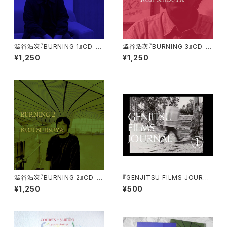
澁谷浩次『BURNING 1』CD-R
澁谷浩次『BURNING 3』CD-R
(burning-01)
(burning-03)
¥1,250
¥1,250
澁谷浩次『BURNING 2』CD-R
『GENJITSU FILMS JOURNA
(burning-02)
L①』ZINE+CD-R
¥1,250
¥500