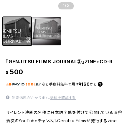
1
/2
『GENJITSU FILMS JOURNAL②』ZINE+CD-R
500
¥
¥160
なら
手数料無料で
月々
から
別途送料がかかります。
送料を確認する
サイレント映画の名作に日本語字幕を付けて公開している澁谷
浩次のYouTubeチャンネルGenjitsu Filmsが発行するzine