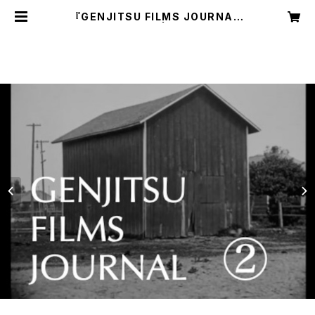
『GENJITSU FILMS JOURNAL
②』ZINE+CD-R | 現実レコーズ /
Genjitsu Records