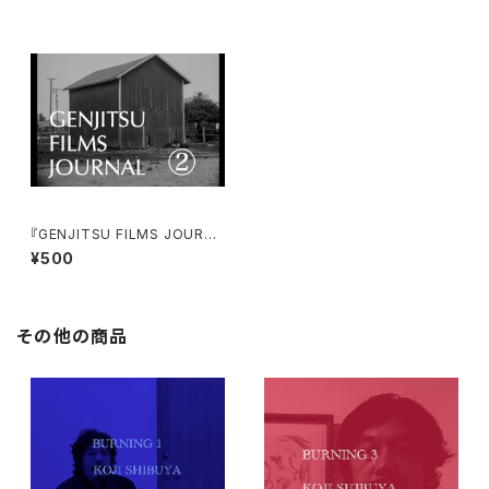
『GENJITSU FILMS JOURNA
L②』ZINE+CD-R
¥500
その他の商品